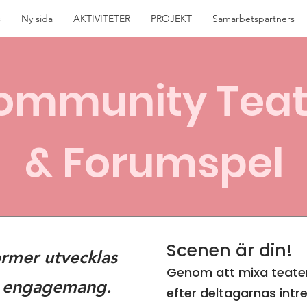
s
Ny sida
AKTIVITETER
PROJEKT
Samarbetspartners
ommunity Teat
& Forumspel
Scenen är din!
ormer utvecklas
Genom att mixa teater
lt engagemang.
efter deltagarnas intr