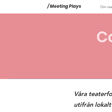
/ Meeting Plays
Om os
Meeting Plays
Meeting Plays
C
Våra teaterf
utifrån loka