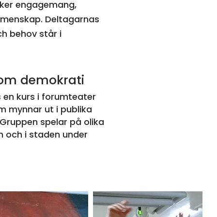
rker engagemang,
gemenskap.
Deltagarnas
h behov står i
 om demokrati
en kurs i forumteater
m mynnar ut i publika
Gruppen spelar på olika
n och i staden under