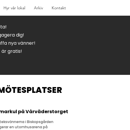
Hyr vår lokal
Arkiv
Kontakt
ta!
agera dig!
ffa nya vänner!
t är gratis!
 MÖTESPLATSER
arkul på Vårväderstorget
oteksvännerna i Biskopsgården
gerar en utomhusarena på