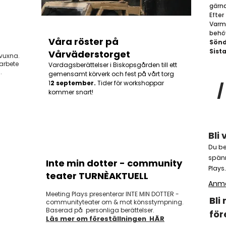
gärna
Efter
Varm
behö
Våra röster på
Sönd
Sist
Vårväderstorget
 vuxna.
arbete
Vardagsberättelser i Biskopsgården till ett
.
gemensamt körverk och fest på vårt torg
1
2 september.
Tider för workshoppar
/
kommer snart!
​​​​​​
Du be
spänn
Inte min dotter - community
Plays
teater TURNÈAKTUELL
Anmä
Meeting Plays presenterar INTE MIN DOTTER -
Bli
communityteater om & mot könsstympning.
Baserad på personliga berättelser.​
för
Läs mer om föreställningen HÄR