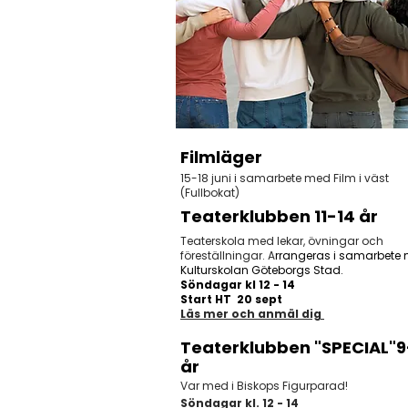
Filmläger
15-18 juni i samarbete med Film i väst
(Fullbokat)
Teaterklubben 11
-14 år
Teaterskola med lekar, övningar och
föreställningar. A
rrangeras i samarbete
Kulturskolan Göteborgs Stad.
S
öndagar kl 12 - 14
Start HT 20 sept
Läs mer och anmäl dig
Teaterklubben "SPECIAL"
9
år
Var med i Biskops Figurparad!
Söndagar kl. 12 - 14