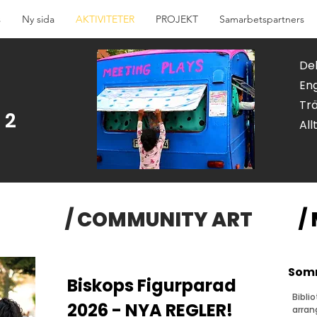
s
Ny sida
AKTIVITETER
PROJEKT
Samarbetspartners
Del
Eng
Trä
 2
All
/ COMMUNITY ART
/
Somm
Biskops Figurparad
Bibli
2026 - NYA REGLER!
arran