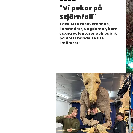
"Vi pekar på
Stjärnfall"
Tack ALLA medverkande,
konstnärer, ungdomar, barn,
vuxna
volontärer och publik
på
årets händelse ute
i
mörkret!