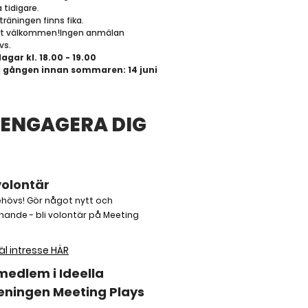
 tidigare.
 träningen finns fika.
t välkommen!Ingen anmälan
vs.
agar kl. 18.00 - 19.00
a gången innan sommaren: 14 juni
 ENGAGERA DIG
​Bli volontär
hövs! Gör något nytt och
ande - bli volontär på Meeting
.
l intresse HÄR
 medlem i
Ideella
eningen Meeting Plays