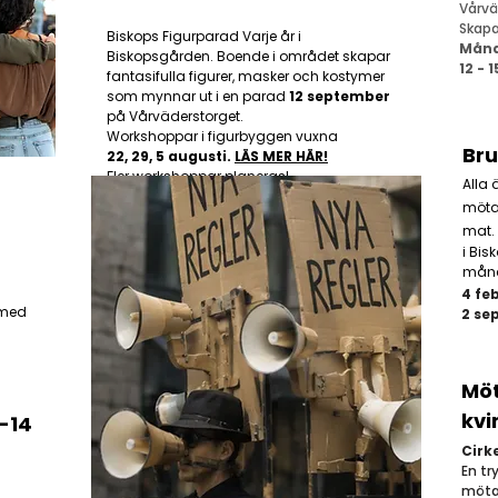
Vårvä
Skapa,
Biskops Figurparad Varje år i
Månda
Biskopsgården. Boende i området skapar
12 - 1
fantasifulla figurer, masker och kostymer
som mynnar ut i en parad
12 september
på Vårväderstorget.
Workshoppar i figurbyggen vuxna
Bru
22, 29, 5 augusti.
LÄS MER HÄR!
Fler workshoppar planeras!
Alla 
möta
mat.
i Bi
månad
4 fe
 med
2 sep
Möt
kvi
-14
Cirk
En tr
möta