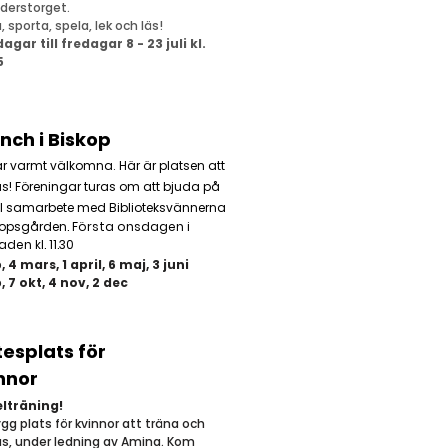
derstorget.
 sporta, spela, lek och läs!
gar till fredagar 8 - 23 juli kl.
5
nch i Biskop
är varmt välkomna. Här är platsen att
s! Föreningar turas om att bjuda på
 I samarbete med Biblioteksvännerna
skopsgården
. Första onsdagen i
en kl. 11.30
b,
4 mars,
1 april,
6 maj,
3 juni
, 7 okt, 4 nov, 2 dec
esplats för
nnor
elträning!
ygg plats för kvinnor att träna och
s, under ledning av Amina. Kom