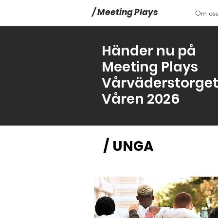
/ Meeting Plays
Om os
Meeting Plays
Meeting Plays
Händer nu på
Meeting Plays
Vårväderstorget
Våren 2026
/ UNGA