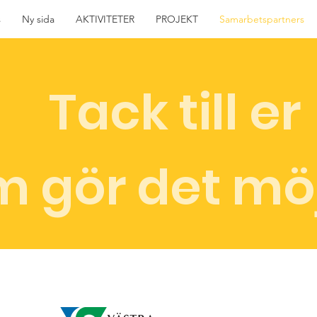
s
Ny sida
AKTIVITETER
PROJEKT
Samarbetspartners
Tack till er
 gör det mö