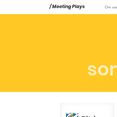
/ Meeting Plays
Om os
Meeting Plays
Meeting Plays
som